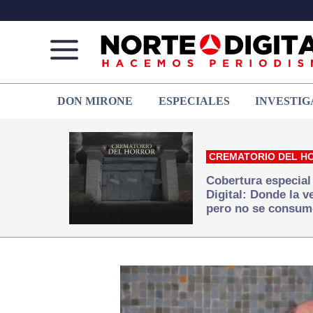
Norte
Más
DON MIRONE
ESPECIALES
INVESTIG
de
que
Ciudad
noticias,
Juárez
hacemos periodismo
CREMATORIO DEL H
Cobertura especial
Digital: Donde la 
pero no se consum