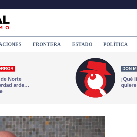
ACIONES
FRONTERA
ESTADO
POLÍTICA
ORROR
DON M
 de Norte
¡Qué l
verdad arde…
quiere
e