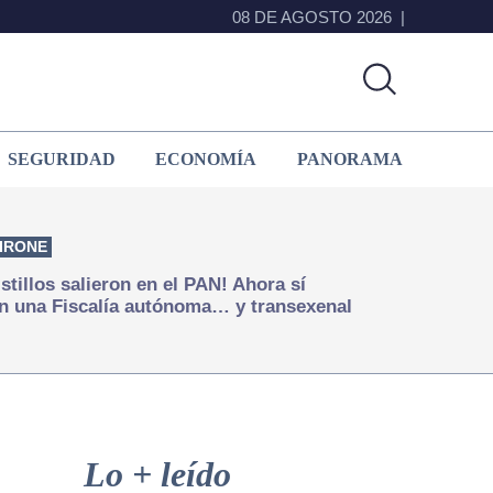
08 DE AGOSTO 2026
SEGURIDAD
ECONOMÍA
PANORAMA
IRONE
istillos salieron en el PAN! Ahora sí
n una Fiscalía autónoma… y transexenal
Primary
Sidebar
Lo + leído