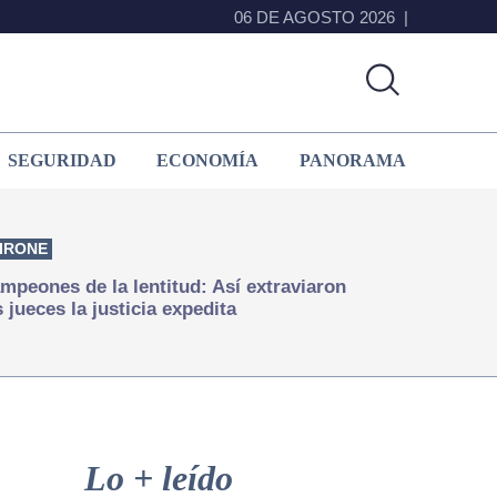
06 DE AGOSTO 2026
SEGURIDAD
ECONOMÍA
PANORAMA
IRONE
mpeones de la lentitud: Así extraviaron
s jueces la justicia expedita
Primary
Sidebar
Lo + leído