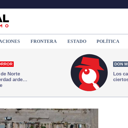
ACIONES
FRONTERA
ESTADO
POLÍTICA
ORROR
DON M
 de Norte
Los ca
verdad arde…
cierto
e