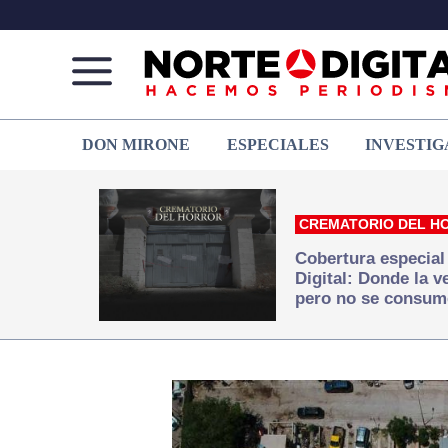
Norte
Más
DON MIRONE
ESPECIALES
INVESTIG
de
que
Ciudad
noticias,
Juárez
hacemos periodismo
CREMATORIO DEL H
Cobertura especial
Digital: Donde la 
pero no se consum