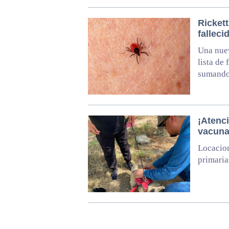
Rickett
fallec
Una nuev
lista de
sumando 
¡Atenci
vacuna
Locacion
primaria