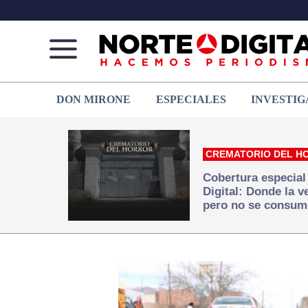
Norte
Más
DON MIRONE
ESPECIALES
INVESTIG
de
que
Ciudad
noticias,
Juárez
hacemos periodismo
CREMATORIO DEL H
Cobertura especial
Digital: Donde la 
pero no se consum