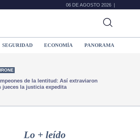
06 DE AGOSTO 2026
SEGURIDAD
ECONOMÍA
PANORAMA
IRONE
mpeones de la lentitud: Así extraviaron
s jueces la justicia expedita
Primary
Sidebar
Lo + leído