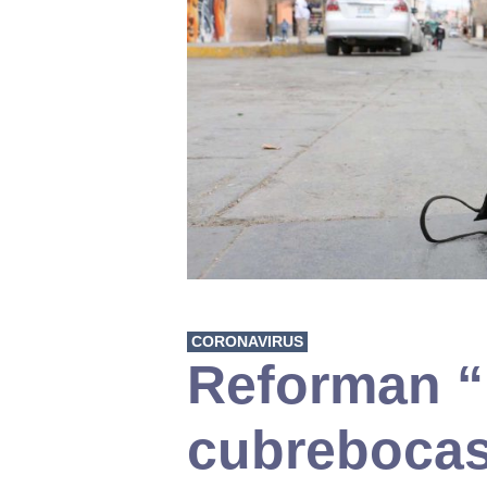
CORONAVIRUS
Reforman “
cubreboca