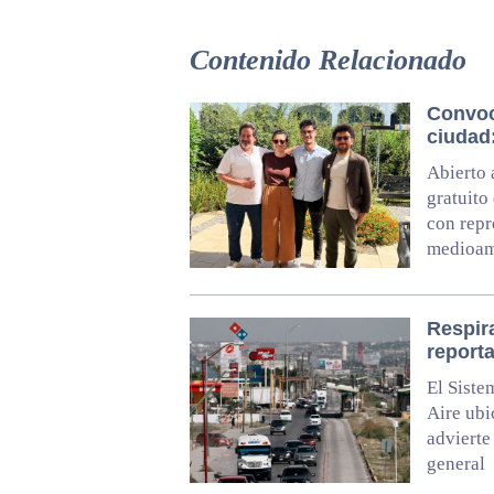
Contenido Relacionado
Convoc
ciudad
Abierto 
gratuito
con repr
medioam
Respira
reporta
El Siste
Aire ubi
advierte
general