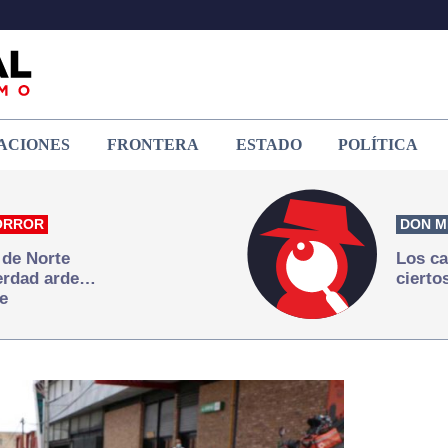
ACIONES
FRONTERA
ESTADO
POLÍTICA
ORROR
DON M
 de Norte
Los ca
verdad arde…
cierto
e