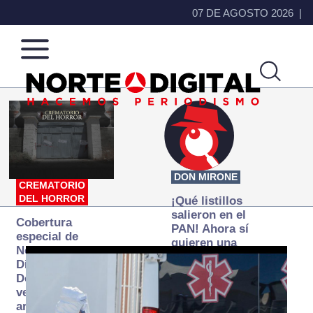
07 DE AGOSTO 2026
Norte
Más
de
que
Ciudad
noticias,
Juárez
hacemos periodismo
DON MIRONE
CREMATORIO
DEL HORROR
¡Qué listillos
salieron en el
Cobertura
PAN! Ahora sí
especial de
quieren una
Norte
Fiscalía
Digital:
autónoma… y
Donde la
transexenal
verdad
arde… pero