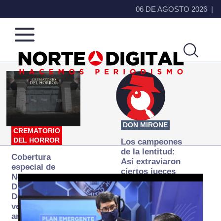
06 DE AGOSTO 2026
Norte
Más
de
que
Ciudad
noticias,
Juárez
hacemos periodismo
DON MIRONE
CREMATORIO
DEL HORROR
Los campeones
de la lentitud:
Cobertura
Así extraviaron
especial de
ciertos jueces
Norte
la justicia
Digital:
expedita
Donde la
verdad
arde… pero