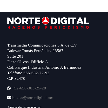
Footer
Transmedia Comunicaciones S.A. de C.V.
Bulevar Tomás Fernández #8587
Suite 201
Plaza Olivos, Edificio A
Col. Parque Industrial Antonio J. Bermúdez
Teléfono 656-682-72-92
C.P. 32470
+52-656-383-25-28
buzon@nortedigital.mx
Aviso de Privacidad