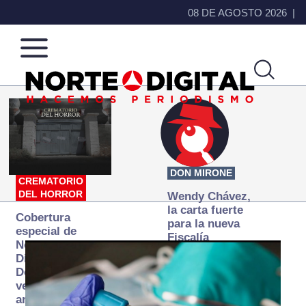
08 DE AGOSTO 2026
Norte
Más
de
que
Ciudad
noticias,
Juárez
hacemos periodismo
DON MIRONE
CREMATORIO
DEL HORROR
Wendy Chávez,
la carta fuerte
Cobertura
para la nueva
especial de
Fiscalía
Norte
autónoma
Digital:
Donde la
verdad
arde… pero