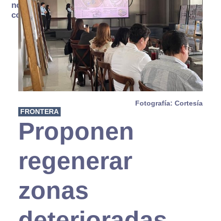
no se
consume
Fotografía: Cortesía
FRONTERA
Proponen
regenerar
zonas
deterioradas