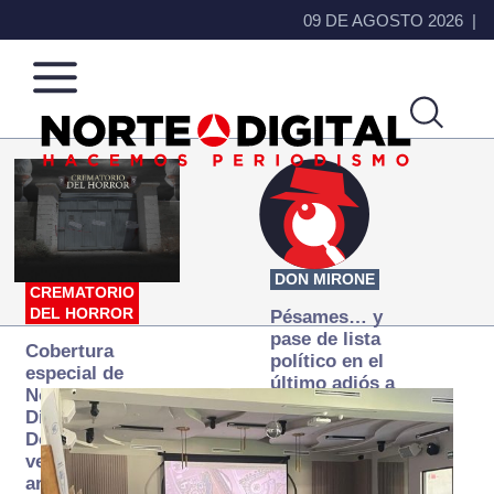
09 DE AGOSTO 2026
Norte
Más
de
que
Ciudad
noticias,
Juárez
hacemos periodismo
DON MIRONE
CREMATORIO
DEL HORROR
Pésames… y
pase de lista
Cobertura
político en el
especial de
último adiós a
Norte
Papá Grande
Digital:
Donde la
verdad
arde… pero