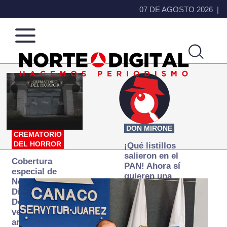
07 DE AGOSTO 2026
Norte
Más
de
que
Ciudad
noticias,
Juárez
hacemos periodismo
DON MIRONE
CREMATORIO
DEL HORROR
¡Qué listillos
salieron en el
Cobertura
PAN! Ahora sí
especial de
quieren una
Norte
Fiscalía
Digital:
autónoma… y
Donde la
transexenal
verdad
arde… pero