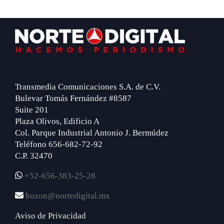
Footer
Transmedia Comunicaciones S.A. de C.V.
Bulevar Tomás Fernández #8587
Suite 201
Plaza Olivos, Edificio A
Col. Parque Industrial Antonio J. Bermúdez
Teléfono 656-682-72-92
C.P. 32470
+52-656-383-25-28
buzon@nortedigital.mx
Aviso de Privacidad