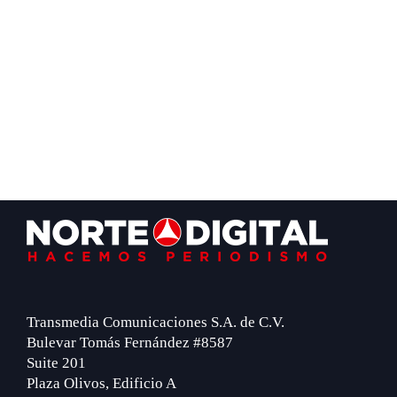
Footer
Transmedia Comunicaciones S.A. de C.V.
Bulevar Tomás Fernández #8587
Suite 201
Plaza Olivos, Edificio A