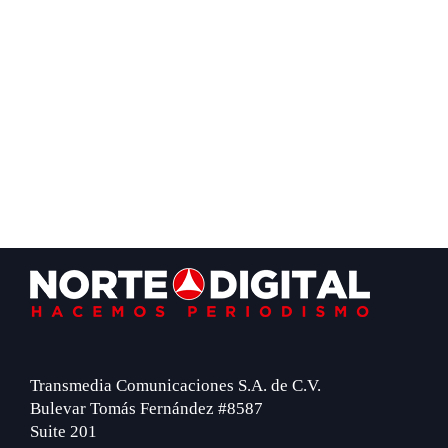
Footer
Transmedia Comunicaciones S.A. de C.V.
Bulevar Tomás Fernández #8587
Suite 201