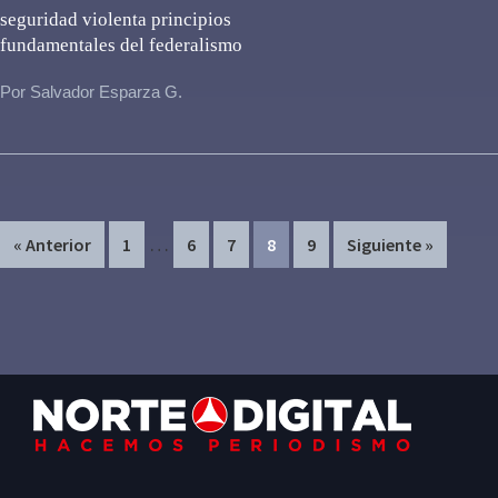
seguridad violenta principios
fundamentales del federalismo
Por Salvador Esparza G.
Interim
…
Page
Page
Page
Page
Page
« Anterior
1
6
7
8
9
Siguiente »
pages
omitted
Primary
Footer
Sidebar