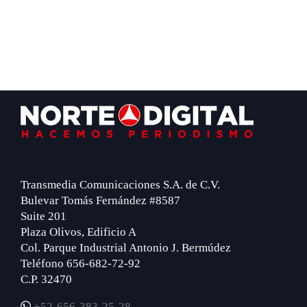
Footer
Transmedia Comunicaciones S.A. de C.V.
Bulevar Tomás Fernández #8587
Suite 201
Plaza Olivos, Edificio A
Col. Parque Industrial Antonio J. Bermúdez
Teléfono 656-682-72-92
C.P. 32470
+52-656-383-25-28