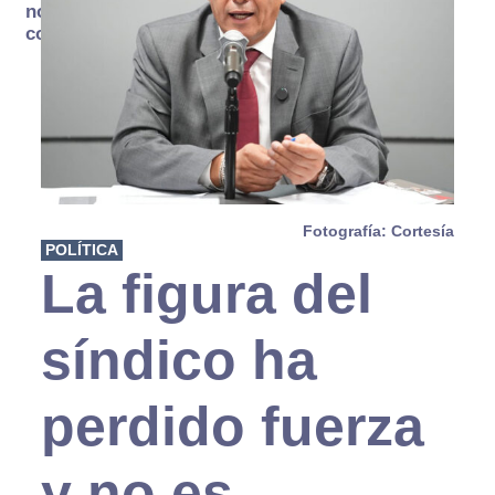
no se
consume
Fotografía: Cortesía
POLÍTICA
La figura del
síndico ha
perdido fuerza
y no es