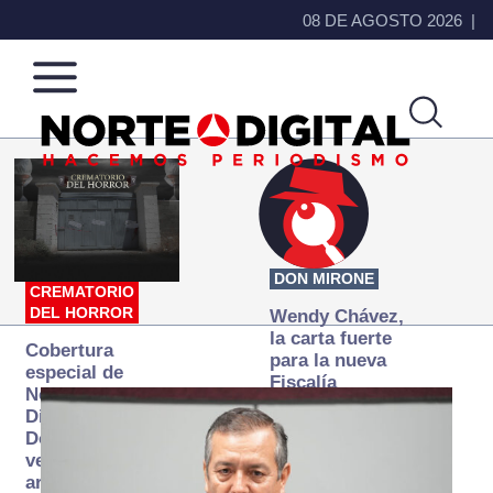
08 DE AGOSTO 2026
Norte
Más
de
que
Ciudad
noticias,
Juárez
hacemos periodismo
DON MIRONE
CREMATORIO
DEL HORROR
Wendy Chávez,
la carta fuerte
Cobertura
para la nueva
especial de
Fiscalía
Norte
autónoma
Digital:
Donde la
verdad
arde… pero