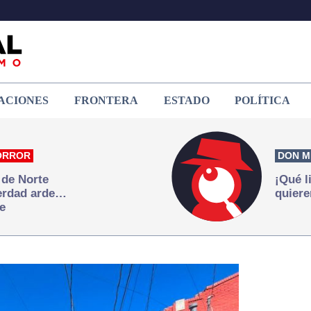
ACIONES
FRONTERA
ESTADO
POLÍTICA
ORROR
DON M
 de Norte
¡Qué l
verdad arde…
quiere
e