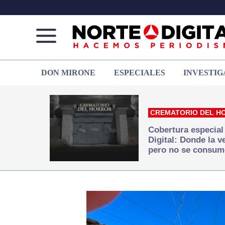
Norte
Más
DON MIRONE
ESPECIALES
INVESTIG
de
que
Ciudad
noticias,
Juárez
hacemos periodismo
CREMATORIO DEL H
Cobertura especial
Digital: Donde la 
pero no se consum