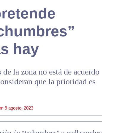
pretende
techumbres”
as hay
 de la zona no está de acuerdo
consideran que la prioridad es
pm
9 agosto, 2023
lación de “techumbres” o mallasombra