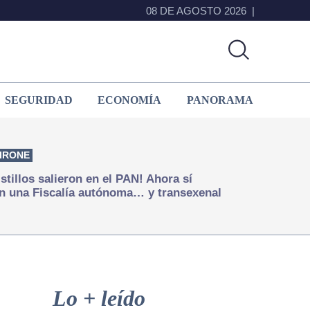
08 DE AGOSTO 2026
SEGURIDAD
ECONOMÍA
PANORAMA
IRONE
istillos salieron en el PAN! Ahora sí
n una Fiscalía autónoma… y transexenal
Primary
Sidebar
Lo + leído