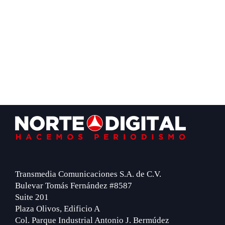
Footer
Transmedia Comunicaciones S.A. de C.V.
Bulevar Tomás Fernández #8587
Suite 201
Plaza Olivos, Edificio A
Col. Parque Industrial Antonio J. Bermúdez