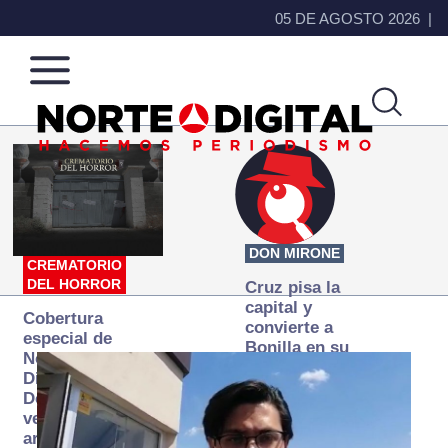
05 DE AGOSTO 2026
Norte
Más
de
que
Ciudad
noticias,
Juárez
hacemos periodismo
DON MIRONE
CREMATORIO
DEL HORROR
Cruz pisa la
capital y
Cobertura
convierte a
especial de
Bonilla en su
Norte
primer blanco
Digital:
Donde la
verdad
arde… pero