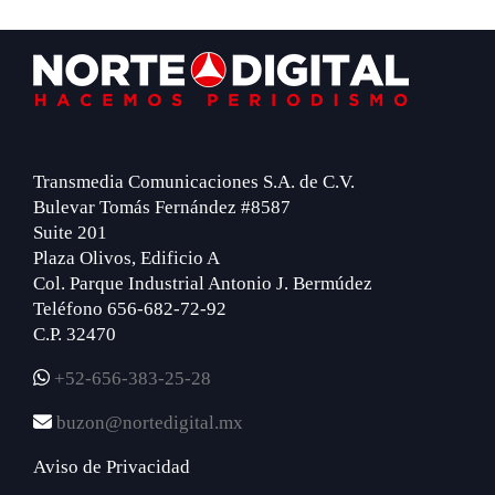
Footer
Transmedia Comunicaciones S.A. de C.V.
Bulevar Tomás Fernández #8587
Suite 201
Plaza Olivos, Edificio A
Col. Parque Industrial Antonio J. Bermúdez
Teléfono 656-682-72-92
C.P. 32470
+52-656-383-25-28
buzon@nortedigital.mx
Aviso de Privacidad