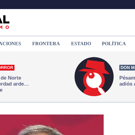
ACIONES
FRONTERA
ESTADO
POLÍTICA
ORROR
DON M
 de Norte
Pésame
verdad arde…
adiós 
e