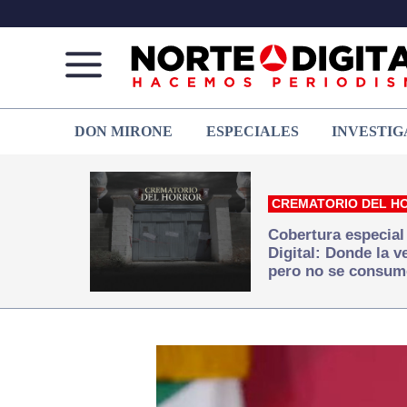
Norte
Más
DON MIRONE
ESPECIALES
INVESTIG
de
que
Ciudad
noticias,
Juárez
hacemos periodismo
CREMATORIO DEL H
Cobertura especial
Digital: Donde la 
pero no se consum