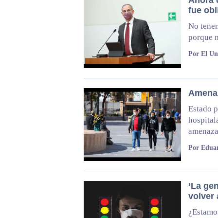
fue obl
No tenem
porque n
Por El Un
Amenaz
Estado p
hospital
amenaza
Por Edua
‘La gen
volver 
¿Estamos