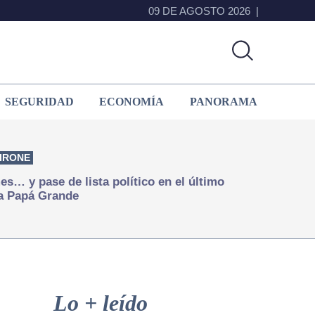
09 DE AGOSTO 2026
SEGURIDAD
ECONOMÍA
PANORAMA
IRONE
s… y pase de lista político en el último
a Papá Grande
Primary
Sidebar
Lo + leído