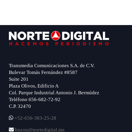
Footer
Transmedia Comunicaciones S.A. de C.V.
Bulevar Tomás Fernández #8587
Suite 201
Plaza Olivos, Edificio A
Col. Parque Industrial Antonio J. Bermúdez
Teléfono 656-682-72-92
C.P. 32470
+52-656-383-25-28
buzon@nortedigital.mx