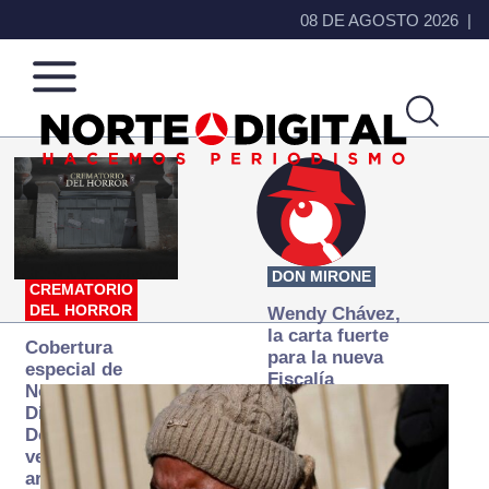
08 DE AGOSTO 2026
Norte
Más
de
que
Ciudad
noticias,
Juárez
hacemos periodismo
DON MIRONE
CREMATORIO
DEL HORROR
Wendy Chávez,
la carta fuerte
Cobertura
para la nueva
especial de
Fiscalía
Norte
autónoma
Digital:
Donde la
verdad
arde… pero