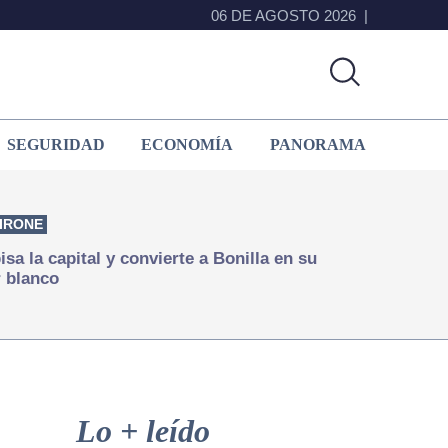
06 DE AGOSTO 2026
SEGURIDAD
ECONOMÍA
PANORAMA
IRONE
isa la capital y convierte a Bonilla en su
 blanco
Primary
Sidebar
Lo + leído