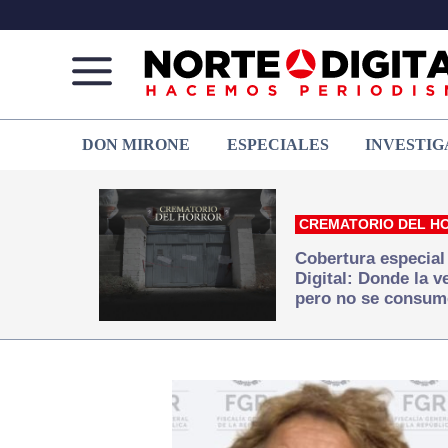
Norte
Más
DON MIRONE
ESPECIALES
INVESTIG
de
que
Ciudad
noticias,
Juárez
hacemos periodismo
CREMATORIO DEL H
Cobertura especial
Digital: Donde la 
pero no se consum