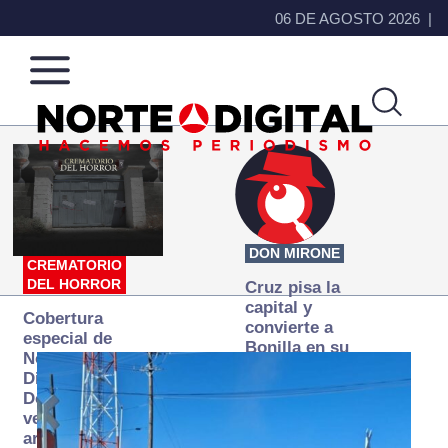
06 DE AGOSTO 2026
Norte
Más
de
que
Ciudad
noticias,
Juárez
hacemos periodismo
DON MIRONE
CREMATORIO
DEL HORROR
Cruz pisa la
capital y
Cobertura
convierte a
especial de
Bonilla en su
Norte
primer blanco
Digital:
Donde la
verdad
arde… pero