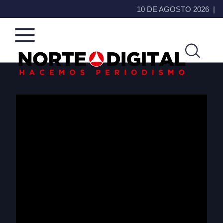
10 DE AGOSTO 2026
Norte
Más
de
que
Ciudad
noticias,
Juárez
hacemos periodismo