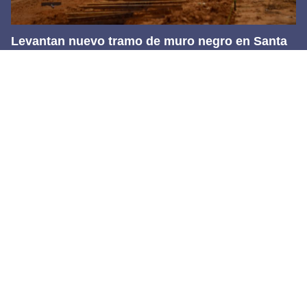
Levantan nuevo tramo de muro negro en Santa
Teresa
6 agosto, 2026
Footer
Transmedia Comunicaciones S.A. de C.V.
Bulevar Tomás Fernández #8587