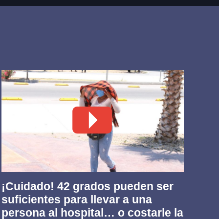
¡Cuidado! 42 grados pueden ser
Fr
suficientes para llevar a una
qu
persona al hospital… o costarle la
ca