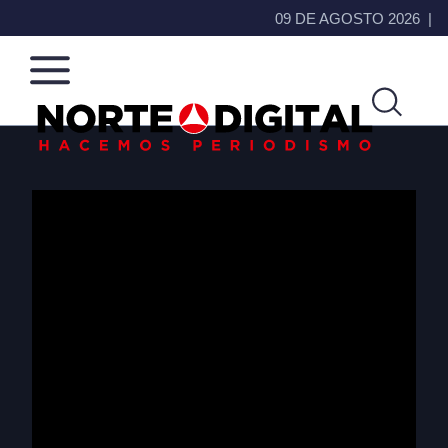
09 DE AGOSTO 2026
Norte
Más
de
que
Ciudad
noticias,
Juárez
hacemos periodismo