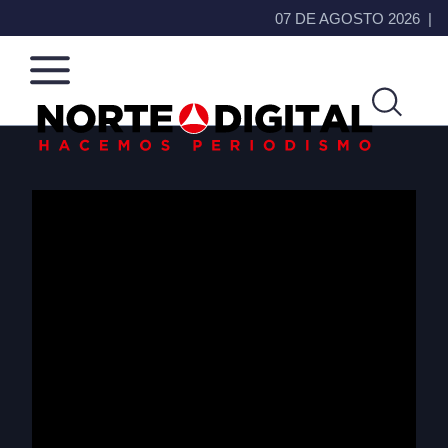
07 DE AGOSTO 2026
Norte
Más
de
que
Ciudad
noticias,
Juárez
hacemos periodismo