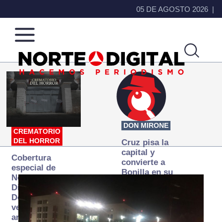
05 DE AGOSTO 2026
Norte
Más
de
que
Ciudad
noticias,
Juárez
hacemos periodismo
DON MIRONE
CREMATORIO
DEL HORROR
Cruz pisa la
capital y
Cobertura
convierte a
especial de
Bonilla en su
Norte
primer blanco
Digital:
Donde la
verdad
arde… pero