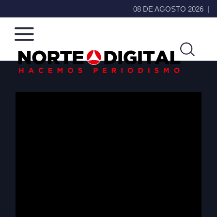
08 DE AGOSTO 2026
Norte
Más
de
que
Ciudad
noticias,
Juárez
hacemos periodismo