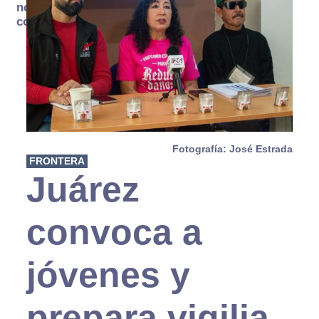
no se
consume
Fotografía: José Estrada
FRONTERA
Juárez
convoca a
jóvenes y
prepara vigilia