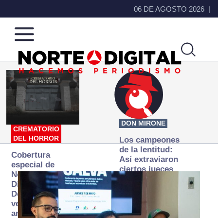
06 DE AGOSTO 2026
Norte
Más
de
que
Ciudad
noticias,
Juárez
hacemos periodismo
DON MIRONE
CREMATORIO
DEL HORROR
Los campeones
de la lentitud:
Cobertura
Así extraviaron
especial de
ciertos jueces
Norte
la justicia
Digital:
expedita
Donde la
verdad
arde… pero