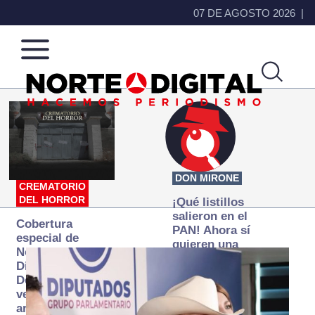
07 DE AGOSTO 2026
Norte
Más
de
que
Ciudad
noticias,
Juárez
hacemos periodismo
DON MIRONE
CREMATORIO
DEL HORROR
¡Qué listillos
salieron en el
Cobertura
PAN! Ahora sí
especial de
quieren una
Norte
Fiscalía
Digital:
autónoma… y
Donde la
transexenal
verdad
arde… pero