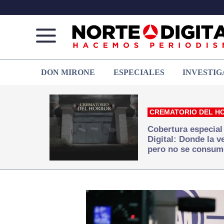
Norte
Más
DON MIRONE
ESPECIALES
INVESTIG
de
que
Ciudad
noticias,
Juárez
hacemos periodismo
CREMATORIO DEL H
Cobertura especial
Digital: Donde la 
pero no se consum