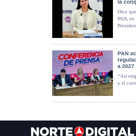
la conq
Dice que
PAN, en 
Presiden
PAN ac
regula
a 2027
“Así emp
y el coo
Footer