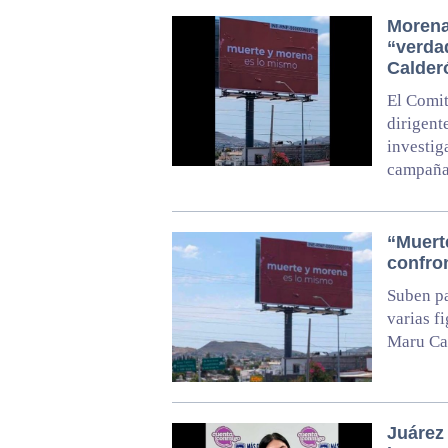
Morena
“verda
Calder
El Comit
dirigent
investig
campaña
“Muert
confro
Suben pa
varias f
Maru Cam
Juárez 