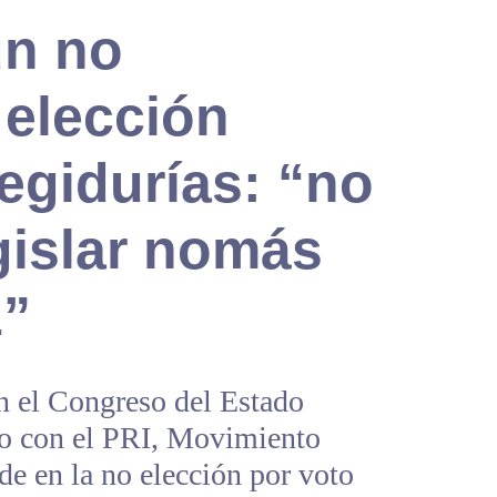
un no
 elección
regidurías: “no
gislar nomás
z”
n el Congreso del Estado
so con el PRI, Movimiento
e en la no elección por voto