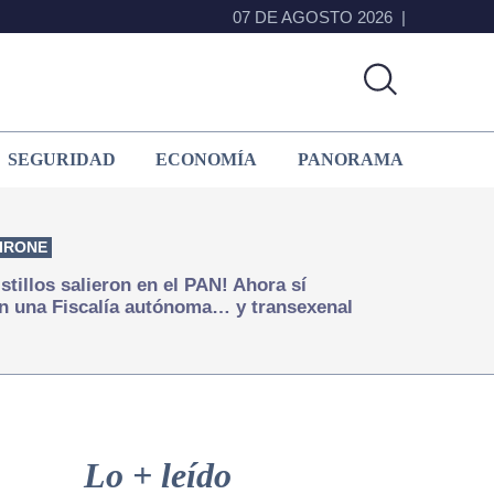
07 DE AGOSTO 2026
SEGURIDAD
ECONOMÍA
PANORAMA
IRONE
istillos salieron en el PAN! Ahora sí
n una Fiscalía autónoma… y transexenal
Primary
Sidebar
Lo + leído