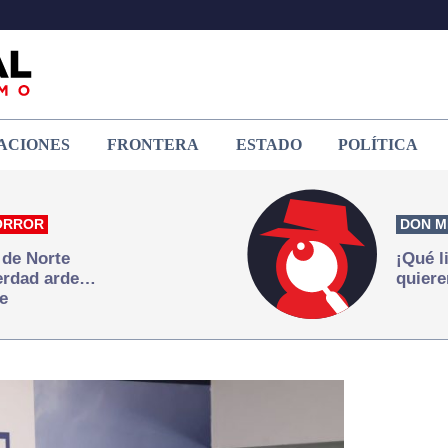
ACIONES
FRONTERA
ESTADO
POLÍTICA
ORROR
DON M
 de Norte
¡Qué l
verdad arde…
quiere
e