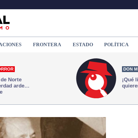
ACIONES
FRONTERA
ESTADO
POLÍTICA
ORROR
DON M
 de Norte
¡Qué l
verdad arde…
quiere
e