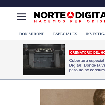
Norte
Más
DON MIRONE
ESPECIALES
INVESTIG
de
que
Ciudad
noticias,
Juárez
hacemos periodismo
CREMATORIO DEL H
Cobertura especial
Digital: Donde la 
pero no se consum