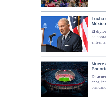
Lucha c
México
El diplo
colabora
enfrenta
Muere a
Banort
De acuer
años, in
brincand