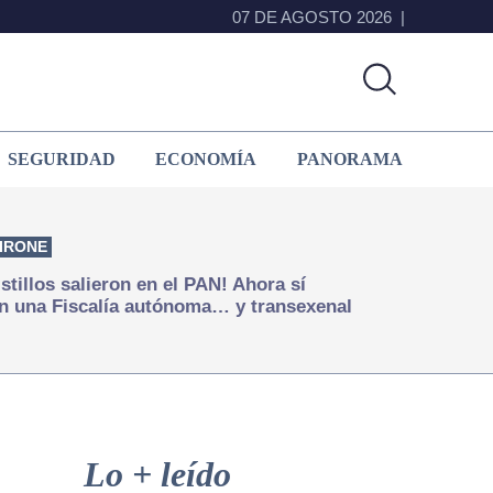
07 DE AGOSTO 2026
SEGURIDAD
ECONOMÍA
PANORAMA
IRONE
istillos salieron en el PAN! Ahora sí
n una Fiscalía autónoma… y transexenal
Primary
Sidebar
Lo + leído