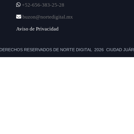
+52-656-383-25-28
buzon@nortedigital.mx
Aviso de Privacidad
DERECHOS RESERVADOS DE NORTE DIGITAL 2026 CIUDAD JUÁRE