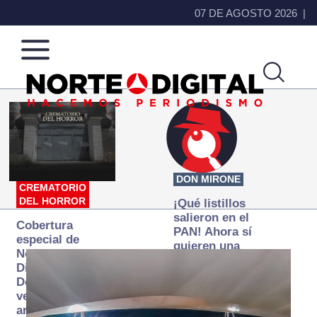
07 DE AGOSTO 2026
Norte
Más
de
que
Ciudad
noticias,
Juárez
hacemos periodismo
DON MIRONE
CREMATORIO
DEL HORROR
¡Qué listillos
salieron en el
Cobertura
PAN! Ahora sí
especial de
quieren una
Norte
Fiscalía
Digital:
autónoma… y
Donde la
transexenal
verdad
arde… pero