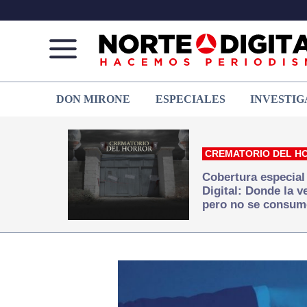
Norte
Más
DON MIRONE
ESPECIALES
INVESTIG
de
que
Ciudad
noticias,
Juárez
hacemos periodismo
CREMATORIO DEL H
Cobertura especial
Digital: Donde la 
pero no se consum