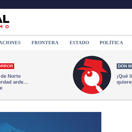
ACIONES
FRONTERA
ESTADO
POLÍTICA
ORROR
DON M
 de Norte
¡Qué l
verdad arde…
quiere
e