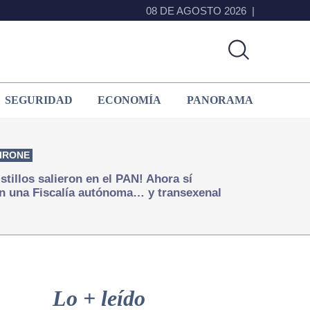
08 DE AGOSTO 2026
SEGURIDAD
ECONOMÍA
PANORAMA
IRONE
istillos salieron en el PAN! Ahora sí
n una Fiscalía autónoma… y transexenal
Primary
Sidebar
Lo + leído