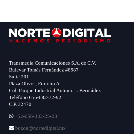
Footer
Transmedia Comunicaciones S.A. de C.V.
Bulevar Tomás Fernández #8587
Suite 201
Plaza Olivos, Edificio A
Col. Parque Industrial Antonio J. Bermúdez
Teléfono 656-682-72-92
C.P. 32470
+52-656-383-25-28
buzon@nortedigital.mx