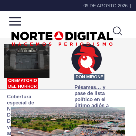
09 DE AGOSTO 2026
Norte
Más
de
que
Ciudad
noticias,
Juárez
hacemos periodismo
DON MIRONE
CREMATORIO
DEL HORROR
Pésames… y
pase de lista
Cobertura
político en el
especial de
último adiós a
Norte
Papá Grande
Digital:
Donde la
verdad
arde… pero