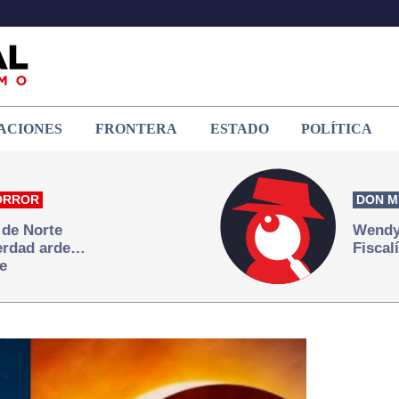
ACIONES
FRONTERA
ESTADO
POLÍTICA
ORROR
DON M
 de Norte
Wendy 
verdad arde…
Fiscal
e