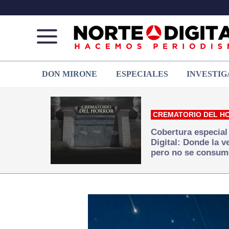
Norte
Más
DON MIRONE
ESPECIALES
INVESTIG
de
que
Ciudad
noticias,
Juárez
hacemos periodismo
CREMATORIO DEL H
Cobertura especial
Digital: Donde la 
pero no se consum