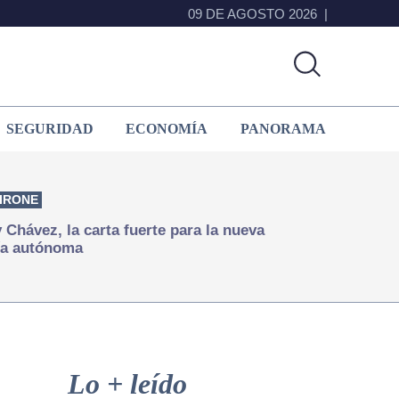
09 DE AGOSTO 2026
SEGURIDAD
ECONOMÍA
PANORAMA
IRONE
Chávez, la carta fuerte para la nueva
ía autónoma
Primary
Sidebar
Lo + leído