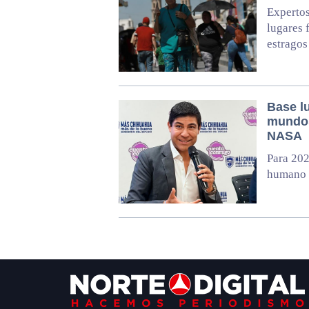
Expertos
lugares 
estragos
Base l
mundos
NASA
Para 202
humano v
Footer