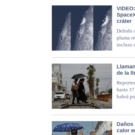
VIDEO:
SpaceX
cráter
Debido a
pluma re
incluso 
Llaman
de la l
Reportes
hasta 37
habrá po
Daños e
calor e