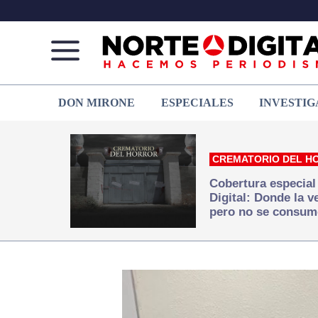
Norte
Más
DON MIRONE
ESPECIALES
INVESTIG
de
que
Ciudad
noticias,
Juárez
hacemos periodismo
CREMATORIO DEL H
Cobertura especial
Digital: Donde la 
pero no se consum