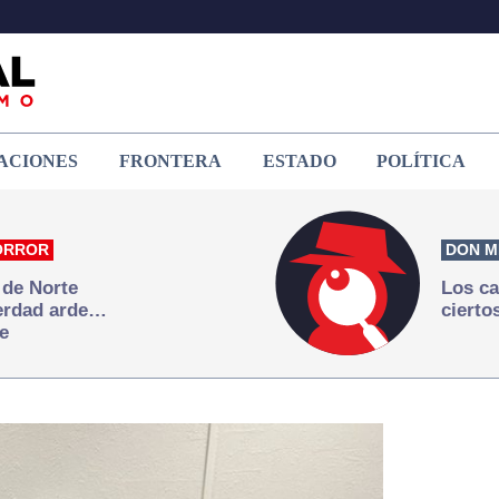
ACIONES
FRONTERA
ESTADO
POLÍTICA
ORROR
DON M
 de Norte
Los ca
verdad arde…
cierto
e