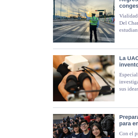
congest
Vialidad
Del Char
estudian
La UAC
invent
Especial
investig
sus idea
Prepar
para en
Con el p