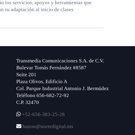
n los servicios, apoyos y herramientas que
án su adaptación al inicio de clases
Transmedia Comunicaciones S.A. de C.V.
Bulevar Tomás Fernández #8587
Suite 201
Plaza Olivos, Edificio A
Col. Parque Industrial Antonio J. Bermúdez
Teléfono 656-682-72-92
C.P. 32470
+52-656-383-25-28
buzon@nortedigital.mx