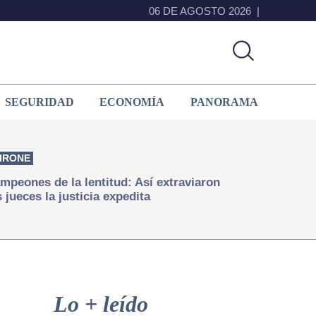
06 DE AGOSTO 2026
SEGURIDAD
ECONOMÍA
PANORAMA
IRONE
mpeones de la lentitud: Así extraviaron
s jueces la justicia expedita
Primary
Sidebar
Lo + leído