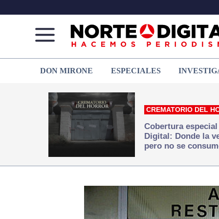
Norte
Más
DON MIRONE
ESPECIALES
INVESTIG
de
que
Ciudad
noticias,
Juárez
hacemos periodismo
CREMATORIO DEL H
Cobertura especial
Digital: Donde la 
pero no se consum