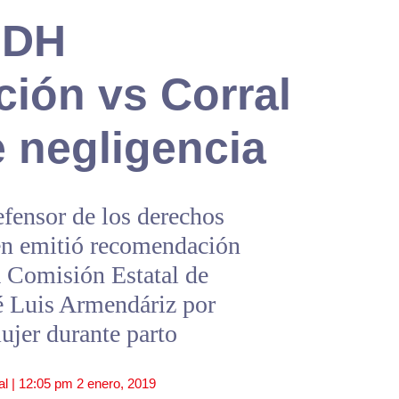
NDH
ión vs Corral
 negligencia
ensor de los derechos
én emitió recomendación
la Comisión Estatal de
 Luis Armendáriz por
ujer durante parto
al |
12:05 pm
2 enero, 2019