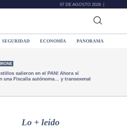
07 DE AGOSTO 2026
SEGURIDAD
ECONOMÍA
PANORAMA
IRONE
istillos salieron en el PAN! Ahora sí
n una Fiscalía autónoma… y transexenal
Primary
Sidebar
Lo + leído