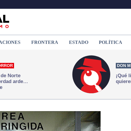
ACIONES
FRONTERA
ESTADO
POLÍTICA
ORROR
DON M
 de Norte
¡Qué l
verdad arde…
quiere
e