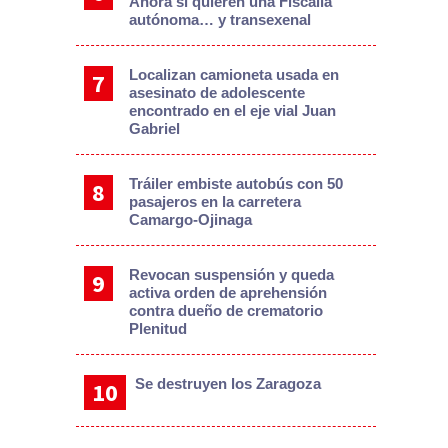
Ahora sí quieren una Fiscalía
autónoma… y transexenal
Localizan camioneta usada en
asesinato de adolescente
encontrado en el eje vial Juan
Gabriel
Tráiler embiste autobús con 50
pasajeros en la carretera
Camargo-Ojinaga
Revocan suspensión y queda
activa orden de aprehensión
contra dueño de crematorio
Plenitud
Se destruyen los Zaragoza