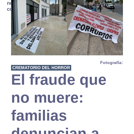
no se
consume
Fotografía:
CREMATORIO DEL HORROR
El fraude que
no muere:
familias
denuncian a