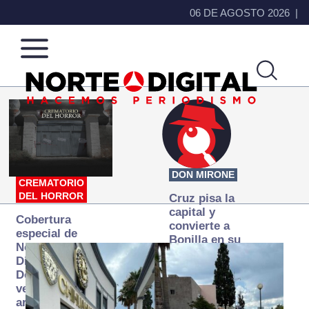
06 DE AGOSTO 2026
Norte
Más
de
que
Ciudad
noticias,
Juárez
hacemos periodismo
DON MIRONE
CREMATORIO
DEL HORROR
Cruz pisa la
capital y
Cobertura
convierte a
especial de
Bonilla en su
Norte
primer blanco
Digital:
Donde la
verdad
arde… pero