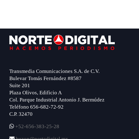
Footer
Transmedia Comunicaciones S.A. de C.V.
Bulevar Tomás Fernández #8587
Suite 201
Plaza Olivos, Edificio A
Col. Parque Industrial Antonio J. Bermúdez
Teléfono 656-682-72-92
C.P. 32470
+52-656-383-25-28
buzon@nortedigital.mx