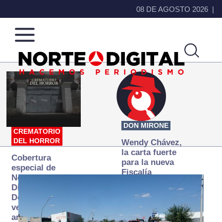
08 DE AGOSTO 2026
Norte
Más
de
que
Ciudad
noticias,
Juárez
hacemos periodismo
DON MIRONE
CREMATORIO
DEL HORROR
Wendy Chávez,
la carta fuerte
Cobertura
para la nueva
especial de
Fiscalía
Norte
autónoma
Digital:
Donde la
verdad
arde… pero