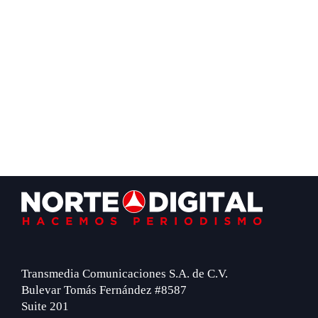
Footer
Transmedia Comunicaciones S.A. de C.V.
Bulevar Tomás Fernández #8587
Suite 201