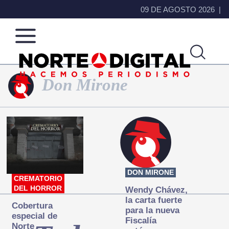
09 DE AGOSTO 2026
Don Mirone
Norte
Más
de
que
Ciudad
noticias,
Juárez
hacemos periodismo
DON MIRONE
CREMATORIO
DEL HORROR
Wendy Chávez,
la carta fuerte
Cobertura
para la nueva
especial de
Fiscalía
Norte