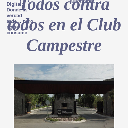
Todos contra
autónoma
Digital:
Donde la
verdad
todos en el Club
arde… pero
no se
consume
Campestre