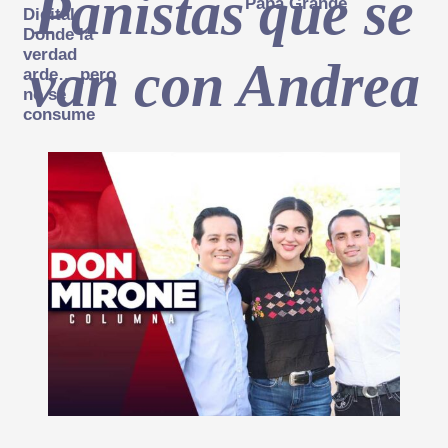
Panistas que se
Papá Grande
Digital:
Donde la
verdad
van con Andrea
arde… pero
no se
consume