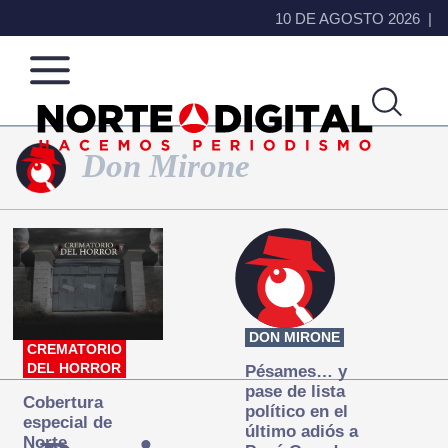
10 DE AGOSTO 2026
Don Mirone
Norte
Más
de
que
Ciudad
noticias,
Juárez
hacemos periodismo
DON MIRONE
CREMATORIO
DEL HORROR
Pésames… y
pase de lista
Cobertura
político en el
especial de
último adiós a
Norte