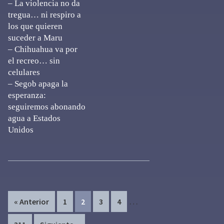
– La violencia no da
tregua… ni respiro a
los que quieren
suceder a Maru
– Chihuahua va por
el recreo… sin
celulares
– Segob apaga la
esperanza:
seguiremos abonando
agua a Estados
Unidos
Interim
…
Page
Page
Page
Page
« Anterior
1
2
3
4
pages