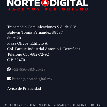
Footer
Transmedia Comunicaciones S.A. de C.V.
Bulevar Tomás Fernández #8587
Suite 201
Plaza Olivos, Edificio A
Col. Parque Industrial Antonio J. Bermúdez
Teléfono 656-682-72-92
C.P. 32470
+52-656-383-25-28
buzon@nortedigital.mx
Aviso de Privacidad
® TODOS LOS DERECHOS RESERVADOS DE NORTE DIGITAL