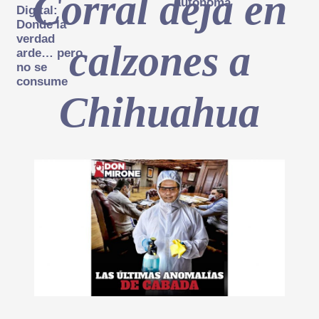
Corral deja en
autónoma
Digital:
Donde la
verdad
calzones a
arde… pero
no se
consume
Chihuahua