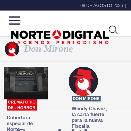
08 DE AGOSTO 2026
Don Mirone
Norte
Más
de
que
Ciudad
noticias,
Juárez
hacemos periodismo
DON MIRONE
CREMATORIO
DEL HORROR
Wendy Chávez,
la carta fuerte
Cobertura
para la nueva
especial de
Fiscalía
Norte