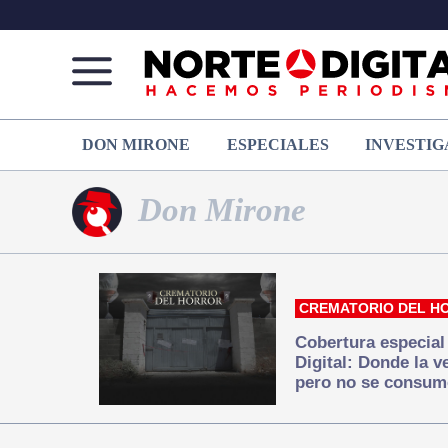
Norte
Más
DON MIRONE
ESPECIALES
INVESTIG
de
que
Ciudad
noticias,
Juárez
hacemos periodismo
Don Mirone
CREMATORIO DEL H
Cobertura especial
Digital: Donde la 
pero no se consum