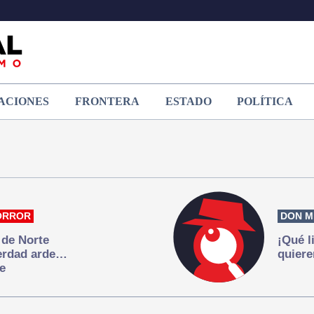
ACIONES
FRONTERA
ESTADO
POLÍTICA
ORROR
DON M
 de Norte
¡Qué l
verdad arde…
quiere
e