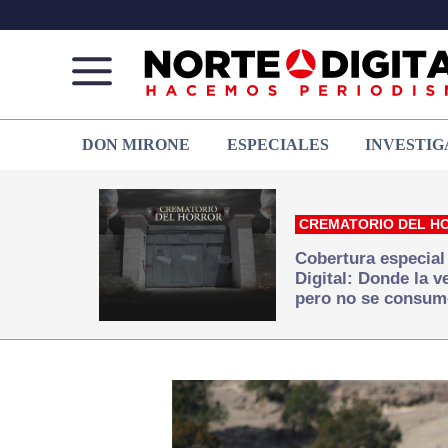
Norte
Más
DON MIRONE
ESPECIALES
INVESTIG
de
que
Ciudad
noticias,
Juárez
hacemos periodismo
CREMATORIO DEL H
Cobertura especial
Digital: Donde la 
pero no se consum