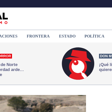
ACIONES
FRONTERA
ESTADO
POLÍTICA
ORROR
DON M
 de Norte
¡Qué l
verdad arde…
quiere
e