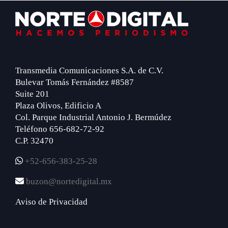
Footer
Transmedia Comunicaciones S.A. de C.V.
Bulevar Tomás Fernández #8587
Suite 201
Plaza Olivos, Edificio A
Col. Parque Industrial Antonio J. Bermúdez
Teléfono 656-682-72-92
C.P. 32470
+52-656-383-25-28
buzon@nortedigital.mx
Aviso de Privacidad