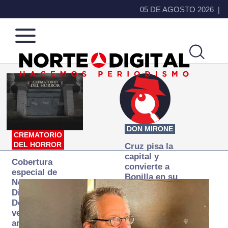
05 DE AGOSTO 2026
Norte
Más
de
que
Ciudad
noticias,
Juárez
hacemos periodismo
DON MIRONE
CREMATORIO
DEL HORROR
Cruz pisa la
capital y
Cobertura
convierte a
especial de
Bonilla en su
Norte
primer blanco
Digital:
Donde la
verdad
arde… pero