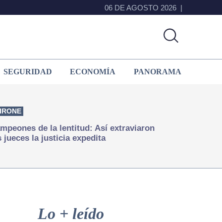
06 DE AGOSTO 2026
SEGURIDAD
ECONOMÍA
PANORAMA
IRONE
mpeones de la lentitud: Así extraviaron
s jueces la justicia expedita
Primary
Sidebar
Lo + leído