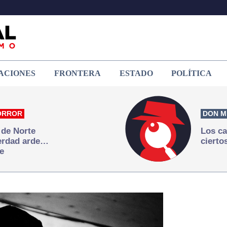
ACIONES
FRONTERA
ESTADO
POLÍTICA
ORROR
DON M
 de Norte
Los ca
verdad arde…
cierto
e