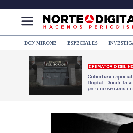
Norte
Más
DON MIRONE
ESPECIALES
INVESTIG
de
que
Ciudad
noticias,
Juárez
hacemos periodismo
CREMATORIO DEL H
Cobertura especial
Digital: Donde la 
pero no se consum