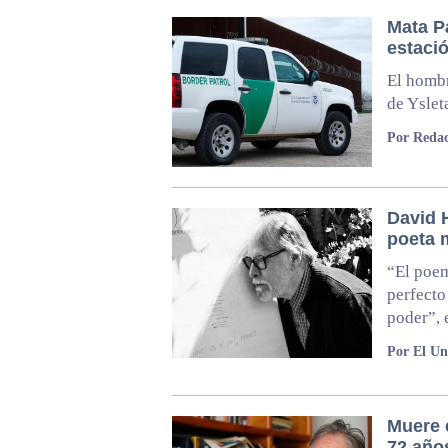
Mata P
estaci
El hombr
de Yslet
Por Redac
David H
poeta 
“El poem
perfecto
poder”, 
Por El Un
Muere 
72 año