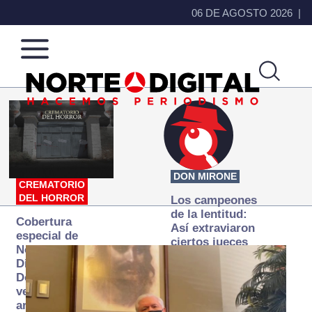
06 DE AGOSTO 2026
Norte
Más
de
que
Ciudad
noticias,
Juárez
hacemos periodismo
DON MIRONE
CREMATORIO
DEL HORROR
Los campeones
de la lentitud:
Cobertura
Así extraviaron
especial de
ciertos jueces
Norte
la justicia
Digital:
expedita
Donde la
verdad
arde… pero