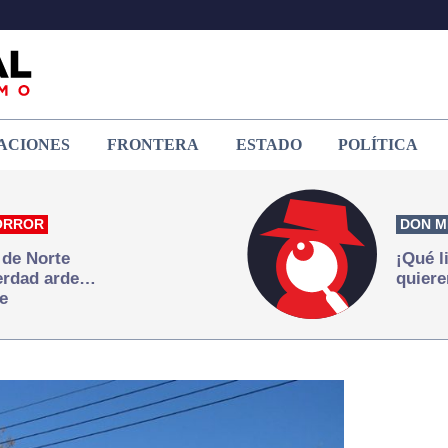
ACIONES
FRONTERA
ESTADO
POLÍTICA
ORROR
DON M
 de Norte
¡Qué l
verdad arde…
quiere
e