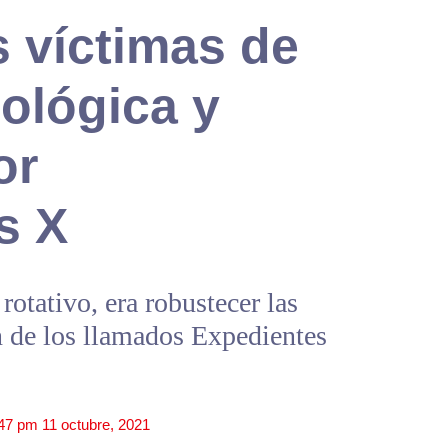
 víctimas de
cológica y
or
s X
rotativo, era robustecer las
n de los llamados Expedientes
47 pm
11 octubre, 2021