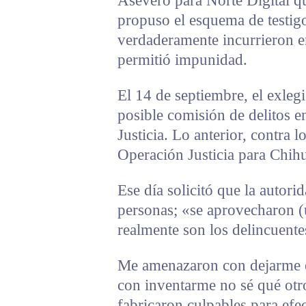
Aseveró para Norte Digital qu
propuso el esquema de testig
verdaderamente incurrieron en
permitió impunidad.
El 14 de septiembre, el exleg
posible comisión de delitos e
Justicia. Lo anterior, contra l
Operación Justicia para Chih
Ese día solicitó que la autor
personas; «se aprovecharon (
realmente son los delincuente
Me amenazaron con dejarme e
con inventarme no sé qué otro
fabricaron culpables para efe