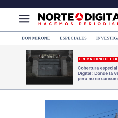
Norte
Más
DON MIRONE
ESPECIALES
INVESTIG
de
que
Ciudad
noticias,
Juárez
hacemos periodismo
CREMATORIO DEL H
Cobertura especial
Digital: Donde la 
pero no se consum