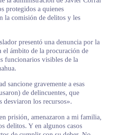
e la administración de Javier Corral
os protegidos a quienes
 la comisión de delitos y les
islador presentó una denuncia por la
n el ámbito de la procuración de
os funcionarios visibles de la
uahua.
idad sancione gravemente a esas
usaron) de delincuentes, que
s desviaron los recursos».
n prisión, amenazaron a mi familia,
s delitos. Y en algunos casos
ctos de cumplir con su deber. No