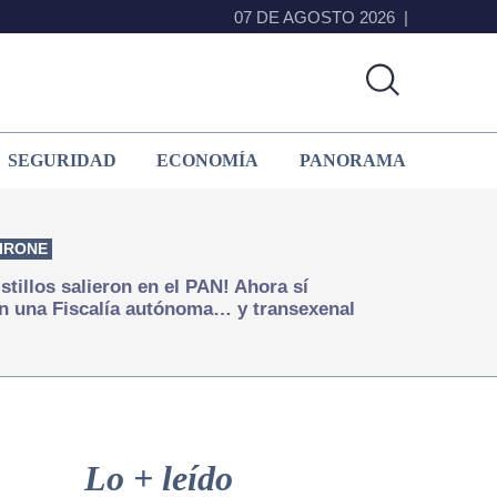
07 DE AGOSTO 2026
SEGURIDAD
ECONOMÍA
PANORAMA
IRONE
istillos salieron en el PAN! Ahora sí
n una Fiscalía autónoma… y transexenal
Primary
Sidebar
Lo + leído